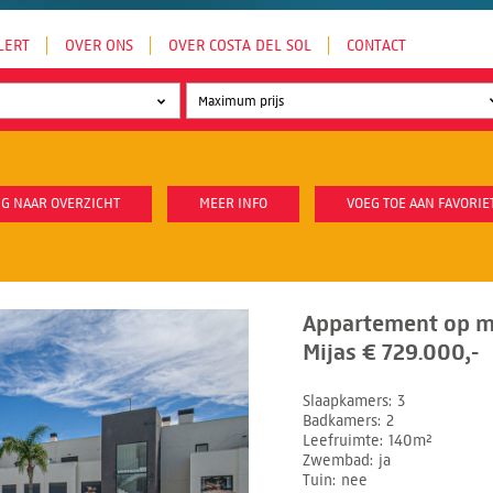
LERT
OVER ONS
OVER COSTA DEL SOL
CONTACT
G NAAR OVERZICHT
MEER INFO
VOEG TOE AAN FAVORIE
Appartement op mi
Mijas € 729.000,-
Slaapkamers
3
Badkamers
2
Leefruimte
140m²
Zwembad
ja
Tuin
nee