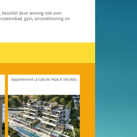
, beschikt deze woning ook over
nzwembad, gym, airconditioning en
Appartement La Cala de Mijas € 765.000,-