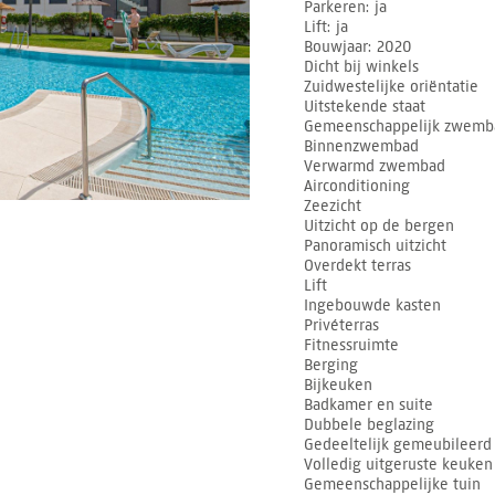
Parkeren
ja
Lift
ja
Bouwjaar
2020
Dicht bij winkels
Zuidwestelijke oriëntatie
Uitstekende staat
Gemeenschappelijk zwemb
Binnenzwembad
Verwarmd zwembad
Airconditioning
Zeezicht
Uitzicht op de bergen
Panoramisch uitzicht
Overdekt terras
Lift
Ingebouwde kasten
Privéterras
Fitnessruimte
Berging
Bijkeuken
Badkamer en suite
Dubbele beglazing
Gedeeltelijk gemeubileerd
Volledig uitgeruste keuken
Gemeenschappelijke tuin