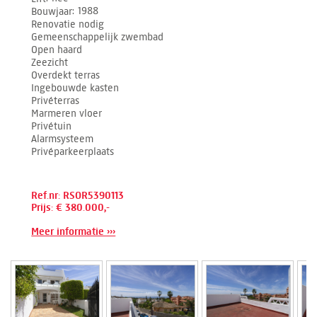
Bouwjaar
1988
Renovatie nodig
Gemeenschappelijk zwembad
Open haard
Zeezicht
Overdekt terras
Ingebouwde kasten
Privéterras
Marmeren vloer
Privétuin
Alarmsysteem
Privéparkeerplaats
Ref.nr: RSOR5390113
Prijs: € 380.000,-
Meer informatie ›››