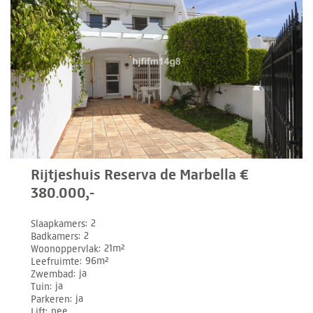
Rijtjeshuis Reserva de Marbella €
380.000,-
Slaapkamers
2
Badkamers
2
Woonoppervlak
21m²
Leefruimte
96m²
Zwembad
ja
Tuin
ja
Parkeren
ja
Lift
nee