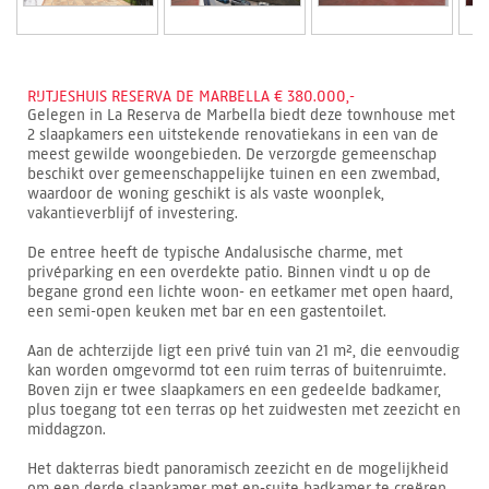
RIJTJESHUIS RESERVA DE MARBELLA € 380.000,-
Gelegen in La Reserva de Marbella biedt deze townhouse met
2 slaapkamers een uitstekende renovatiekans in een van de
meest gewilde woongebieden. De verzorgde gemeenschap
beschikt over gemeenschappelijke tuinen en een zwembad,
waardoor de woning geschikt is als vaste woonplek,
vakantieverblijf of investering.
De entree heeft de typische Andalusische charme, met
privéparking en een overdekte patio. Binnen vindt u op de
begane grond een lichte woon- en eetkamer met open haard,
een semi-open keuken met bar en een gastentoilet.
Aan de achterzijde ligt een privé tuin van 21 m², die eenvoudig
kan worden omgevormd tot een ruim terras of buitenruimte.
Boven zijn er twee slaapkamers en een gedeelde badkamer,
plus toegang tot een terras op het zuidwesten met zeezicht en
middagzon.
Het dakterras biedt panoramisch zeezicht en de mogelijkheid
om een derde slaapkamer met en-suite badkamer te creëren,