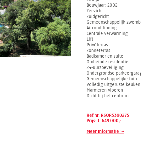
Bouwjaar
2002
Zeezicht
Zuidgericht
Gemeenschappelijk zwemb
Airconditioning
Centrale verwarming
Lift
Privéterras
Zonneterras
Badkamer en suite
Omheinde residentie
24-uursbeveiliging
Ondergrondse parkeergara
Gemeenschappelijke tuin
Volledig uitgeruste keuken
Marmeren vloeren
Dicht bij het centrum
Ref.nr: RSOR5390275
Prijs: € 649.000,-
Meer informatie ›››