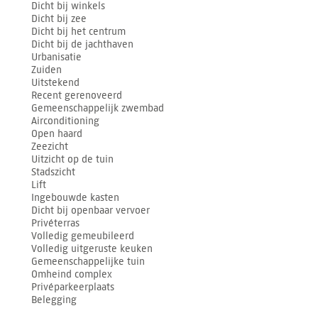
Dicht bij winkels
Dicht bij zee
Dicht bij het centrum
Dicht bij de jachthaven
Urbanisatie
Zuiden
Uitstekend
Recent gerenoveerd
Gemeenschappelijk zwembad
Airconditioning
Open haard
Zeezicht
Uitzicht op de tuin
Stadszicht
Lift
Ingebouwde kasten
Dicht bij openbaar vervoer
Privéterras
Volledig gemeubileerd
Volledig uitgeruste keuken
Gemeenschappelijke tuin
Omheind complex
Privéparkeerplaats
Belegging