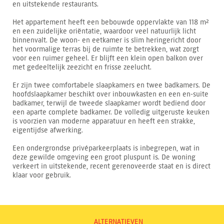
en uitstekende restaurants.
Het appartement heeft een bebouwde oppervlakte van 118 m²
en een zuidelijke oriëntatie, waardoor veel natuurlijk licht
binnenvalt. De woon- en eetkamer is slim heringericht door
het voormalige terras bij de ruimte te betrekken, wat zorgt
voor een ruimer geheel. Er blijft een klein open balkon over
met gedeeltelijk zeezicht en frisse zeelucht.
Er zijn twee comfortabele slaapkamers en twee badkamers. De
hoofdslaapkamer beschikt over inbouwkasten en een en-suite
badkamer, terwijl de tweede slaapkamer wordt bediend door
een aparte complete badkamer. De volledig uitgeruste keuken
is voorzien van moderne apparatuur en heeft een strakke,
eigentijdse afwerking.
Een ondergrondse privéparkeerplaats is inbegrepen, wat in
deze gewilde omgeving een groot pluspunt is. De woning
verkeert in uitstekende, recent gerenoveerde staat en is direct
klaar voor gebruik.
ALTERNATIEVEN