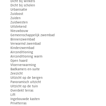
Dicht bij winkels
Dicht bij scholen
Urbanisatie
Zuidoost
Zuiden
Zuidwesten
Uitstekend
Nieuwbouw
Gemeenschappelijk zwembad
Binnenzwembad
Verwarmd zwembad
Kinderzwembad
Airconditioning
Airconditioning warm
Open haard
Vloerverwarming
Badkamers en-suite
Zeezicht
Uitzicht op de bergen
Panoramisch uitzicht
Uitzicht op de tuin
Overdekt terras
Lift
Ingebouwde kasten
Privéterras