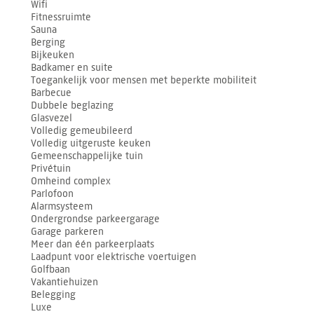
Wifi
Fitnessruimte
Sauna
Berging
Bijkeuken
Badkamer en suite
Toegankelijk voor mensen met beperkte mobiliteit
Barbecue
Dubbele beglazing
Glasvezel
Volledig gemeubileerd
Volledig uitgeruste keuken
Gemeenschappelijke tuin
Privétuin
Omheind complex
Parlofoon
Alarmsysteem
Ondergrondse parkeergarage
Garage parkeren
Meer dan één parkeerplaats
Laadpunt voor elektrische voertuigen
Golfbaan
Vakantiehuizen
Belegging
Luxe