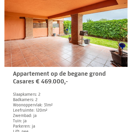
Appartement op de begane grond
Casares € 469.000,-
Slaapkamers
2
Badkamers
2
Woonoppervlak
31m²
Leefruimte
120m²
Zwembad
ja
Tuin
ja
Parkeren
ja
Lift
nee