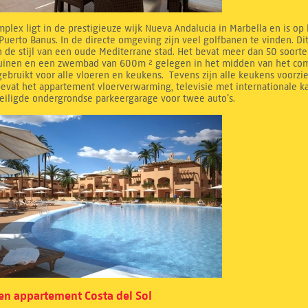
mplex ligt in de prestigieuze wijk Nueva Andalucia in Marbella en is op
Puerto Banus. In de directe omgeving zijn veel golfbanen te vinden. D
 de stijl van een oude Mediterrane stad. Het bevat meer dan 50 soorte
tuinen en een zwembad van 600m ² gelegen in het midden van het compl
ebruikt voor alle vloeren en keukens. Tevens zijn alle keukens voorzi
evat het appartement vloerverwarming, televisie met internationale k
eiligde ondergrondse parkeergarage voor twee auto’s.
n appartement Costa del Sol