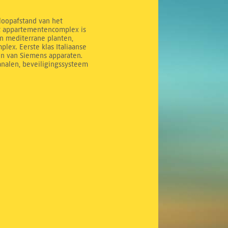
 loopafstand van het
it appartementencomplex is
n mediterrane planten,
ex. Eerste klas Italiaanse
en van Siemens apparaten.
analen, beveiligingssysteem