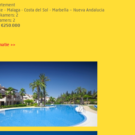
rtement
e - Malaga - Costa del Sol - Marbella – Nueva Andalucia
aapkamers: 2
dkamers: 2
s: €250.000
matie >>