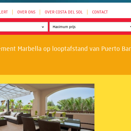
LERT
OVER ONS
OVER COSTA DEL SOL
CONTACT
ment Marbella op looptafstand van Puerto Banú