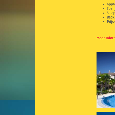
Appa
Spanj
Sl
Ba
Prij
Meer infor