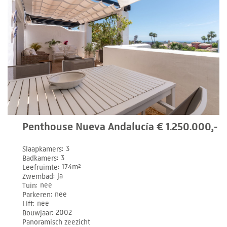
Penthouse Nueva Andalucía € 1.250.000,-
Slaapkamers
3
Badkamers
3
Leefruimte
174m²
Zwembad
ja
Tuin
nee
Parkeren
nee
Lift
nee
Bouwjaar
2002
Panoramisch zeezicht