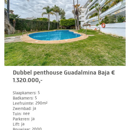
Dubbel penthouse Guadalmina Baja €
1.320.000,-
Slaapkamers
5
Badkamers
5
Leefruimte
290m²
Zwembad
ja
Tuin
nee
Parkeren
ja
Lift
ja
Bouwjaar
2000