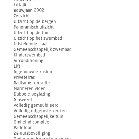
Lift
ja
Bouwjaar
2002
Zeezicht
Uitzicht op de bergen
Panoramisch uitzicht
Uitzicht op de tuin
Uitzicht op het zwembad
Uitstekende staat
Gemeenschappelijk zwembad
Kinderzwembad
Airconditioning
Lift
Ingebouwde kasten
Privéterras
Badkamer en suite
Marmeren vloer
Dubbele beglazing
Glasvezel
Volledig gemeubileerd
Volledig uitgeruste keuken
Gemeenschappelijke tuin
Omheind complex
Parlofoon
24-uursbeveiliging
Ondergrondse parkeergarage