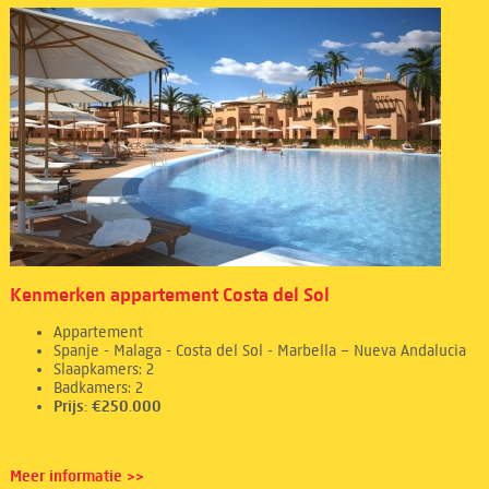
Kenmerken appartement Costa del Sol
Appartement
Spanje - Malaga - Costa del Sol - Marbella – Nueva Andalucia
Slaapkamers: 2
Badkamers: 2
Prijs: €250.000
Meer informatie >>