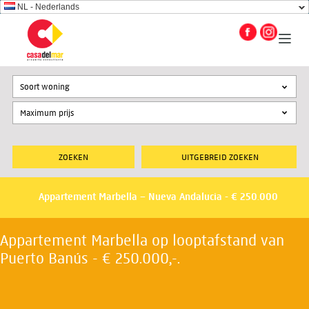
NL - Nederlands
Soort woning
UITGEBREID ZOEKEN
Appartement Marbella – Nueva Andalucia - € 250.000
Appartement Marbella op looptafstand van
Puerto Banús - € 250.000,-.