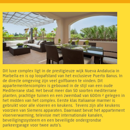
Dit luxe complex ligt in de prestigieuze wijk Nueva Andalucia in
Marbella en is op loopafstand van het exclusieve Puerto Banus. In
de directe omgeving zijn veel golfbanen te vinden. Dit
appartementencomplex is gebouwd in de stijl van een oude
Mediterrane stad. Het bevat meer dan 50 soorten mediterrane
planten, prachtige tuinen en een zwembad van 600m ² gelegen in
het midden van het complex. Eerste klas Italiaanse marmer is
gebruikt voor alle vloeren en keukens. Tevens zijn alle keukens
voorzien van Siemens apparaten. Daarnaast bevat het appartement
vloerverwarming, televisie met internationale kanalen,
beveiligingssysteem en een beveiligde ondergrondse
parkeergarage voor twee auto’s.