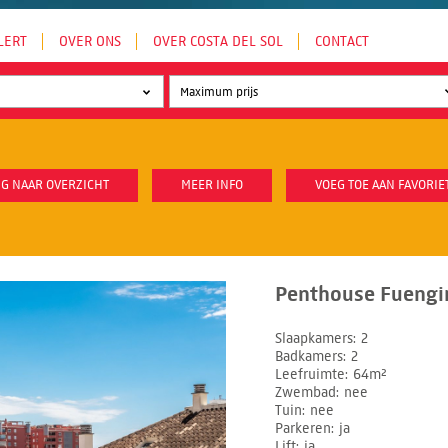
LERT
OVER ONS
OVER COSTA DEL SOL
CONTACT
G NAAR OVERZICHT
MEER INFO
VOEG TOE AAN FAVORIE
Penthouse Fuengir
Slaapkamers
2
Badkamers
2
Leefruimte
64m²
Zwembad
nee
Tuin
nee
Parkeren
ja
Lift
ja