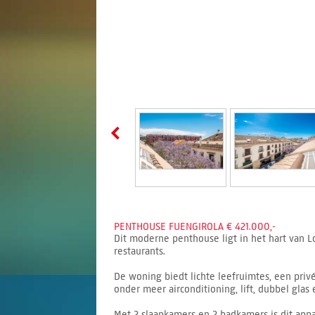
PENTHOUSE FUENGIROLA € 421.000,-
Dit moderne penthouse ligt in het hart van Lo
restaurants.
De woning biedt lichte leefruimtes, een priv
onder meer airconditioning, lift, dubbel gla
Met 2 slaapkamers en 2 badkamers is dit appa