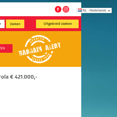
NL - Nederlands
Uitgebreid zoeken
TEN
ola € 421.000,-