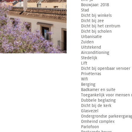
Bouwjaar
2018
Stad
Dicht bij winkels
Dicht bij zee
Dicht bij het centrum
Dicht bij scholen
Urbanisatie
Zuiden
Uitstekend
Airconditioning
Stedelijk
Lift
Dicht bij openbaar vervoer
Privéterras
Wifi
Berging
Badkamer en suite
Toegankelijk voor mensen 
Dubbele beglazing
Dicht bij de kerk
Glasvezel
Ondergrondse parkeergara
Omheind complex
Parlofoon