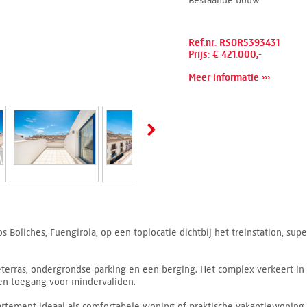
Bestaande bouw
Ref.nr: RSOR5393431
Prijs: € 421.000,-
Meer informatie ›››
s Boliches, Fuengirola, op een toplocatie dichtbij het treinstation, sup
éterras, ondergrondse parking en een berging. Het complex verkeert in 
s en toegang voor mindervaliden.
rtement ideaal als comfortabele woning of praktische vakantiewoning o