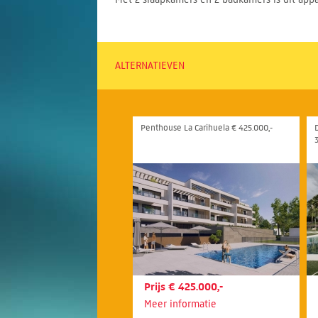
ALTERNATIEVEN
Penthouse La Carihuela € 425.000,-
Prijs € 425.000,-
Meer informatie