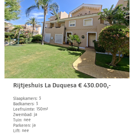
Rijtjeshuis La Duquesa € 430.000,-
Slaapkamers
3
Badkamers
3
Leefruimte
150m²
Zwembad
ja
Tuin
nee
Parkeren
ja
Lift
nee