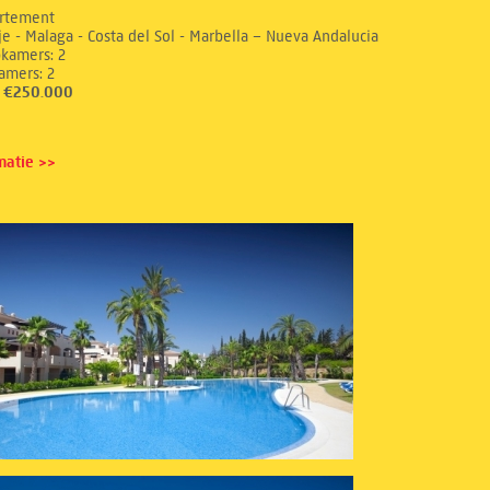
rtement
e - Malaga - Costa del Sol - Marbella – Nueva Andalucia
aapkamers: 2
dkamers: 2
s: €250.000
matie >>