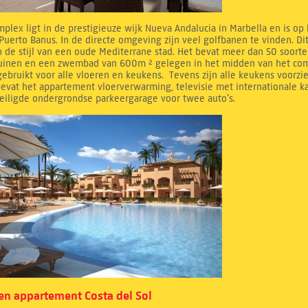
mplex ligt in de prestigieuze wijk Nueva Andalucia in Marbella en is op
Puerto Banus. In de directe omgeving zijn veel golfbanen te vinden. D
 de stijl van een oude Mediterrane stad. Het bevat meer dan 50 soorte
tuinen en een zwembad van 600m ² gelegen in het midden van het compl
ebruikt voor alle vloeren en keukens. Tevens zijn alle keukens voorzi
evat het appartement vloerverwarming, televisie met internationale k
eiligde ondergrondse parkeergarage voor twee auto’s.
n appartement Costa del Sol