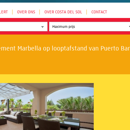
LERT
OVER ONS
OVER COSTA DEL SOL
CONTACT
ment Marbella op looptafstand van Puerto Banú