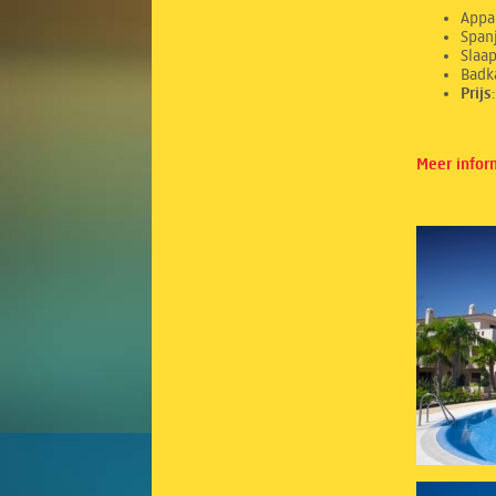
Appa
Spanj
Sl
Ba
Prij
Meer infor