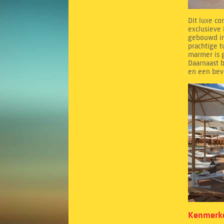
Dit luxe co
exclusieve 
gebouwd in
prachtige 
marmer is g
Daarnaast b
en een bev
Kenmerke