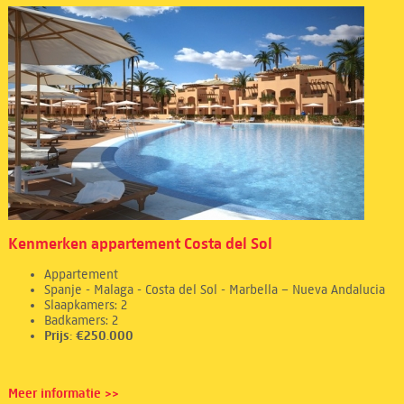
Kenmerken appartement Costa del Sol
Appartement
Spanje - Malaga - Costa del Sol - Marbella – Nueva Andalucia
Slaapkamers: 2
Badkamers: 2
Prijs: €250.000
Meer informatie >>