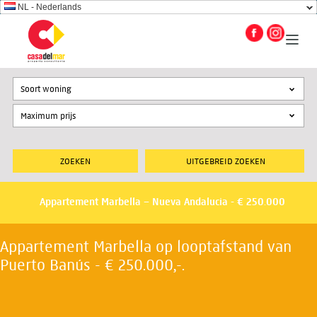
NL - Nederlands
Soort woning
UITGEBREID ZOEKEN
Appartement Marbella – Nueva Andalucia - € 250.000
Appartement Marbella op looptafstand van
Puerto Banús - € 250.000,-.