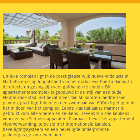
Dit luxe complex ligt in de prestigieuze wijk Nueva Andalucia in
Marbella en is op loopafstand van het exclusieve Puerto Banus. In
de directe omgeving zijn veel golfbanen te vinden. Dit
appartementencomplex is gebouwd in de stijl van een oude
Mediterrane stad. Het bevat meer dan 50 soorten mediterrane
planten, prachtige tuinen en een zwembad van 600m ² gelegen in
het midden van het complex. Eerste klas Italiaanse marmer is
gebruikt voor alle vloeren en keukens. Tevens zijn alle keukens
voorzien van Siemens apparaten. Daarnaast bevat het appartement
vloerverwarming, televisie met internationale kanalen,
beveiligingssysteem en een beveiligde ondergrondse
parkeergarage voor twee auto’s.