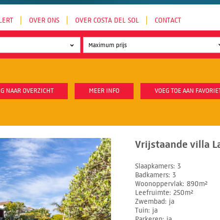
LERT
OVER ONS
OVER COSTA DEL SOL
CONTACT
G NAAR OVERZICHT
MEER INFO
VOEG TOE AAN FAVORIE
Vrijstaande villa 
Slaapkamers
3
Badkamers
3
Woonoppervlak
890m²
Leefruimte
250m²
Zwembad
ja
Tuin
ja
Parkeren
ja