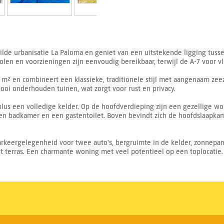
ewilde urbanisatie La Paloma en geniet van een uitstekende ligging tus
holen en voorzieningen zijn eenvoudig bereikbaar, terwijl de A-7 voor v
m² en combineert een klassieke, traditionele stijl met aangenaam zeez
oi onderhouden tuinen, wat zorgt voor rust en privacy.
 plus een volledige kelder. Op de hoofdverdieping zijn een gezellige
en badkamer en een gastentoilet. Boven bevindt zich de hoofdslaapkam
rkeergelegenheid voor twee auto's, bergruimte in de kelder, zonnepa
 terras. Een charmante woning met veel potentieel op een toplocatie.