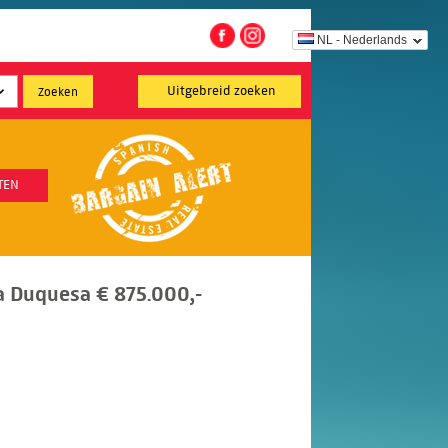
NL - Nederlands
Uitgebreid zoeken
TEN
La Duquesa € 875.000,-