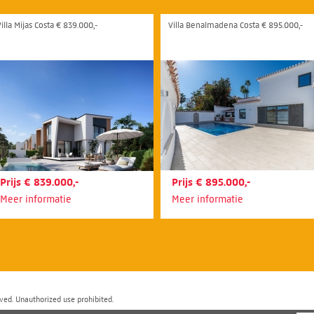
illa Mijas Costa € 839.000,-
Villa Benalmadena Costa € 895.000,-
Prijs € 839.000,-
Prijs € 895.000,-
Meer informatie
Meer informatie
ved. Unauthorized use prohibited.