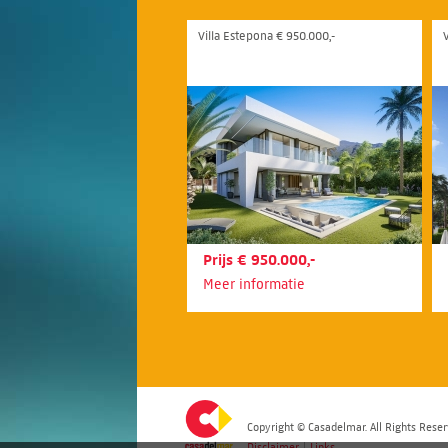
Villa Estepona € 950.000,-
V
Prijs € 950.000,-
Meer informatie
Copyright © Casadelmar. All Rights Reser
Disclaimer
|
Links