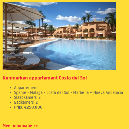
Kenmerken appartement Costa del Sol
Appartement
Spanje - Malaga - Costa del Sol - Marbella – Nueva Andalucia
Slaapkamers: 2
Badkamers: 2
Prijs: €250.000
Meer informatie >>