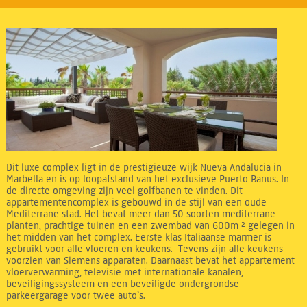
Dit luxe complex ligt in de prestigieuze wijk Nueva Andalucia in
Marbella en is op loopafstand van het exclusieve Puerto Banus. In
de directe omgeving zijn veel golfbanen te vinden. Dit
appartementencomplex is gebouwd in de stijl van een oude
Mediterrane stad. Het bevat meer dan 50 soorten mediterrane
planten, prachtige tuinen en een zwembad van 600m ² gelegen in
het midden van het complex. Eerste klas Italiaanse marmer is
gebruikt voor alle vloeren en keukens. Tevens zijn alle keukens
voorzien van Siemens apparaten. Daarnaast bevat het appartement
vloerverwarming, televisie met internationale kanalen,
beveiligingssysteem en een beveiligde ondergrondse
parkeergarage voor twee auto’s.