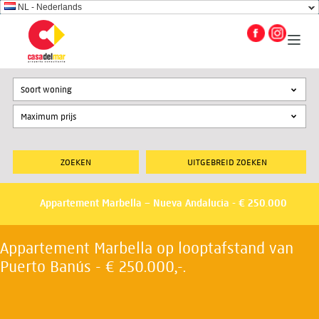
NL - Nederlands
Soort woning
UITGEBREID ZOEKEN
Appartement Marbella – Nueva Andalucia - € 250.000
Appartement Marbella op looptafstand van
Puerto Banús - € 250.000,-.