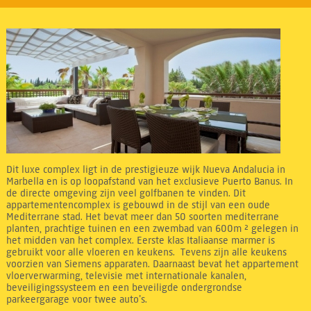
Dit luxe complex ligt in de prestigieuze wijk Nueva Andalucia in
Marbella en is op loopafstand van het exclusieve Puerto Banus. In
de directe omgeving zijn veel golfbanen te vinden. Dit
appartementencomplex is gebouwd in de stijl van een oude
Mediterrane stad. Het bevat meer dan 50 soorten mediterrane
planten, prachtige tuinen en een zwembad van 600m ² gelegen in
het midden van het complex. Eerste klas Italiaanse marmer is
gebruikt voor alle vloeren en keukens. Tevens zijn alle keukens
voorzien van Siemens apparaten. Daarnaast bevat het appartement
vloerverwarming, televisie met internationale kanalen,
beveiligingssysteem en een beveiligde ondergrondse
parkeergarage voor twee auto’s.