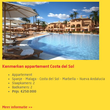
Kenmerken appartement Costa del Sol
Appartement
Spanje - Malaga - Costa del Sol - Marbella – Nueva Andalucia
Slaapkamers: 2
Badkamers: 2
Prijs: €250.000
Meer informatie >>