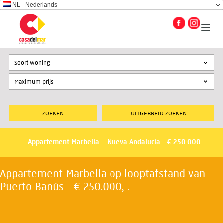
NL - Nederlands
Soort woning
UITGEBREID ZOEKEN
Appartement Marbella – Nueva Andalucia - € 250.000
Appartement Marbella op looptafstand van
Puerto Banús - € 250.000,-.