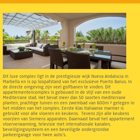
Dit luxe complex ligt in de prestigieuze wijk Nueva Andalucia in
Marbella en is op loopafstand van het exclusieve Puerto Banus. In
de directe omgeving zijn veel golfbanen te vinden. Dit
appartementencomplex is gebouwd in de stijl van een oude
Mediterrane stad. Het bevat meer dan 50 soorten mediterrane
planten, prachtige tuinen en een zwembad van 600m ² gelegen in
het midden van het complex. Eerste klas Italiaanse marmer is
gebruikt voor alle vloeren en keukens. Tevens zijn alle keukens
voorzien van Siemens apparaten. Daarnaast bevat het appartement
vloerverwarming, televisie met internationale kanalen,
beveiligingssysteem en een beveiligde ondergrondse
parkeergarage voor twee auto’s.