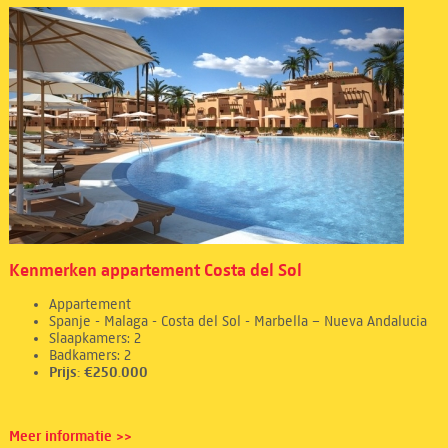
Kenmerken appartement Costa del Sol
Appartement
Spanje - Malaga - Costa del Sol - Marbella – Nueva Andalucia
Slaapkamers: 2
Badkamers: 2
Prijs: €250.000
Meer informatie >>