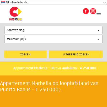
NL - Nederlands
Soort woning
UITGEBREID ZOEKEN
Appartement Marbella – Nueva Andalucia - € 250.000
Appartement Marbella op looptafstand van
Puerto Banús - € 250.000,-.