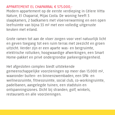
APPARTEMENT EL CHAPARRAL € 575.000,-
Modern appartement op de eerste verdieping in Célere Vitta
Nature, El Chaparral, Mijas Costa. De woning heeft 3
slaapkamers, 2 badkamers met vloerverwarming en een open
leefruimte van bijna 33 m² met een volledig uitgeruste
keuken met eiland.
Grote ramen tot aan de vloer zorgen voor veel natuurlijk licht
en geven toegang tot een ruim terras met zeezicht en groen
uitzicht. Verder zijn er een aparte was- en bergruimte,
elektrische rolluiken, hoogwaardige afwerkingen, een Smart
Home-pakket en privé ondergrondse parkeergelegenheid.
Het afgesloten complex biedt uitstekende
gemeenschappelijke voorzieningen op meer dan 13.000 m²,
waaronder buiten- en binnenzwembaden, een SPA- en
wellnessruimte, fitnessruimte, social club, co-workingruimte,
padelbanen, aangelegde tuinen, een stadstuin en
ontspanningszones. Dicht bij stranden, golf, winkels,
restaurants en alle voorzieningen.