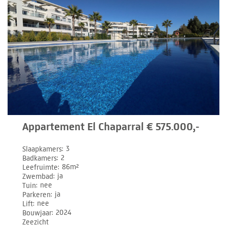
Appartement El Chaparral € 575.000,-
Slaapkamers
3
Badkamers
2
Leefruimte
86m²
Zwembad
ja
Tuin
nee
Parkeren
ja
Lift
nee
Bouwjaar
2024
Zeezicht