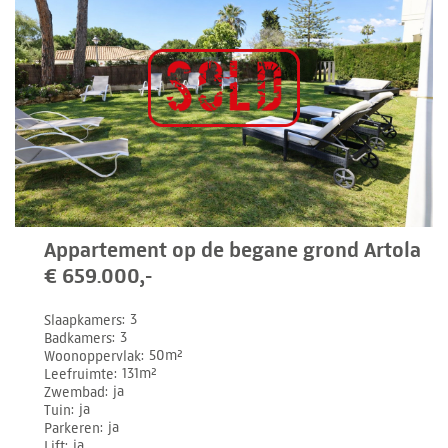
Appartement op de begane grond Artola
€ 659.000,-
Slaapkamers
3
Badkamers
3
Woonoppervlak
50m²
Leefruimte
131m²
Zwembad
ja
Tuin
ja
Parkeren
ja
Lift
ja