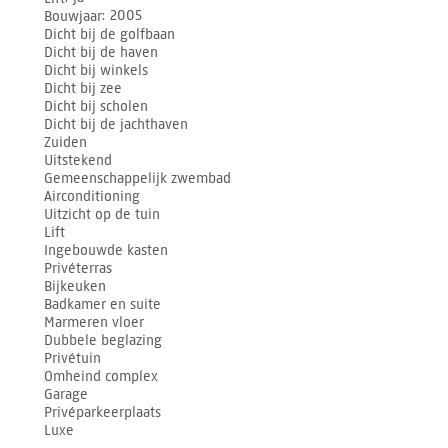
Bouwjaar
2005
Dicht bij de golfbaan
Dicht bij de haven
Dicht bij winkels
Dicht bij zee
Dicht bij scholen
Dicht bij de jachthaven
Zuiden
Uitstekend
Gemeenschappelijk zwembad
Airconditioning
Uitzicht op de tuin
Lift
Ingebouwde kasten
Privéterras
Bijkeuken
Badkamer en suite
Marmeren vloer
Dubbele beglazing
Privétuin
Omheind complex
Garage
Privéparkeerplaats
Luxe