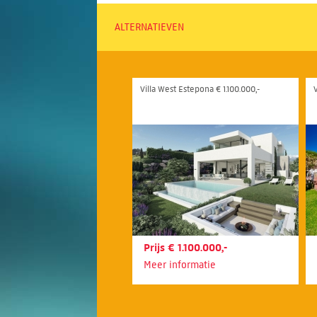
ALTERNATIEVEN
Villa West Estepona € 1.100.000,-
Prijs € 1.100.000,-
Meer informatie