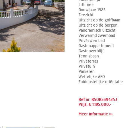
Lift
nee
Bouwjaar
1985
Zeezicht
Uitzicht op de golfbaan
Uitzicht op de bergen
Panoramisch uitzicht
Verwarmd zwembad
Privézwembad
Gastenappartement
Gastenverblijf
Tennisbaan
Privéterras
Privétuin
Parkeren
Wettelijke AFO
Zuidoostelijke oriëntatie
Ref.nr: RSOR5394253
Prijs: € 1.195.000,-
Meer informatie ›››