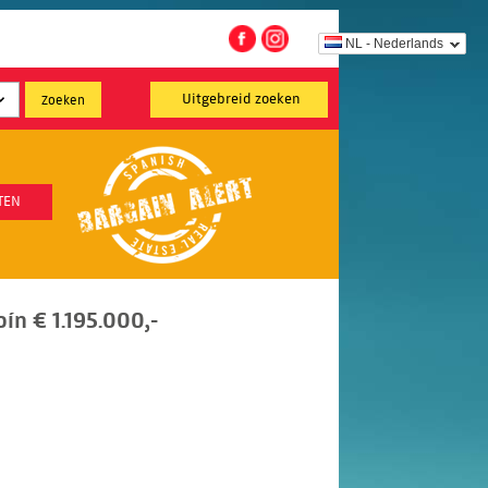
NL - Nederlands
Uitgebreid zoeken
TEN
oín € 1.195.000,-