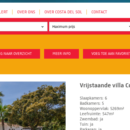
LERT
OVER ONS
OVER COSTA DEL SOL
CONTACT
G NAAR OVERZICHT
MEER INFO
VOEG TOE AAN FAVORIE
Vrijstaande villa C
Slaapkamers
6
Badkamers
5
Woonoppervlak
5269m²
Leefruimte
547m²
Zwembad
ja
Tuin
ja
Parkeren
ja