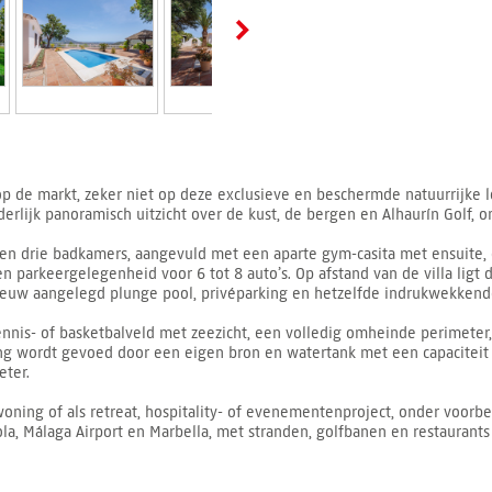
 de markt, zeker niet op deze exclusieve en beschermde natuurrijke lo
derlijk panoramisch uitzicht over de kust, de bergen en Alhaurín Golf, 
s en drie badkamers, aangevuld met een aparte gym-casita met ensuite
parkeergelegenheid voor 6 tot 8 auto’s. Op afstand van de villa ligt 
euw aangelegd plunge pool, privéparking en hetzelfde indrukwekkende 
nnis- of basketbalveld met zeezicht, een volledig omheinde perimeter,
g wordt gevoed door een eigen bron en watertank met een capaciteit v
eter.
swoning of als retreat, hospitality- of evenementenproject, onder voo
irola, Málaga Airport en Marbella, met stranden, golfbanen en restaurant