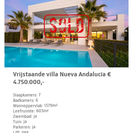
Vrijstaande villa Nueva Andalucía €
4.750.000,-
Slaapkamers
7
Badkamers
6
Woonoppervlak
1379m²
Leefruimte
603m²
Zwembad
ja
Tuin
ja
Parkeren
ja
Lift
nee