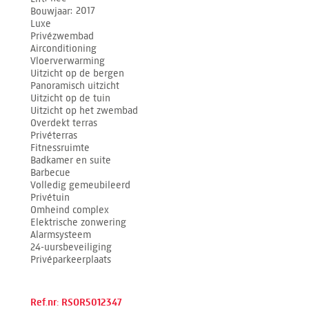
Bouwjaar
2017
Luxe
Privézwembad
Airconditioning
Vloerverwarming
Uitzicht op de bergen
Panoramisch uitzicht
Uitzicht op de tuin
Uitzicht op het zwembad
Overdekt terras
Privéterras
Fitnessruimte
Badkamer en suite
Barbecue
Volledig gemeubileerd
Privétuin
Omheind complex
Elektrische zonwering
Alarmsysteem
24-uursbeveiliging
Privéparkeerplaats
Ref.nr: RSOR5012347