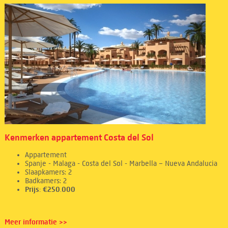
Kenmerken appartement Costa del Sol
Appartement
Spanje - Malaga - Costa del Sol - Marbella – Nueva Andalucia
Slaapkamers: 2
Badkamers: 2
Prijs: €250.000
Meer informatie >>