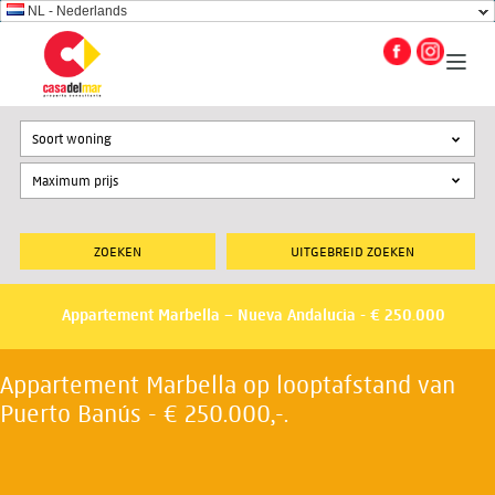
NL - Nederlands
Soort woning
UITGEBREID ZOEKEN
Appartement Marbella – Nueva Andalucia - € 250.000
Appartement Marbella op looptafstand van
Puerto Banús - € 250.000,-.