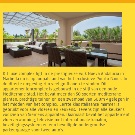
Dit luxe complex ligt in de prestigieuze wijk Nueva Andalucia in
Marbella en is op loopafstand van het exclusieve Puerto Banus. In
de directe omgeving zijn veel golfbanen te vinden. Dit
appartementencomplex is gebouwd in de stijl van een oude
Mediterrane stad. Het bevat meer dan 50 soorten mediterrane
planten, prachtige tuinen en een zwembad van 600m ² gelegen in
het midden van het complex. Eerste klas Italiaanse marmer is
gebruikt voor alle vloeren en keukens. Tevens zijn alle keukens
voorzien van Siemens apparaten. Daarnaast bevat het appartement
vloerverwarming, televisie met internationale kanalen,
beveiligingssysteem en een beveiligde ondergrondse
parkeergarage voor twee auto’s.