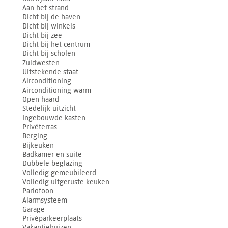
Aan het strand
Dicht bij de haven
Dicht bij winkels
Dicht bij zee
Dicht bij het centrum
Dicht bij scholen
Zuidwesten
Uitstekende staat
Airconditioning
Airconditioning warm
Open haard
Stedelijk uitzicht
Ingebouwde kasten
Privéterras
Berging
Bijkeuken
Badkamer en suite
Dubbele beglazing
Volledig gemeubileerd
Volledig uitgeruste keuken
Parlofoon
Alarmsysteem
Garage
Privéparkeerplaats
Vakantiehuizen