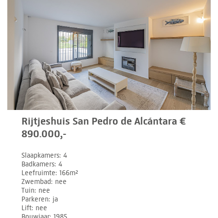
Rijtjeshuis San Pedro de Alcántara €
890.000,-
Slaapkamers
4
Badkamers
4
Leefruimte
166m²
Zwembad
nee
Tuin
nee
Parkeren
ja
Lift
nee
Bouwjaar
1985