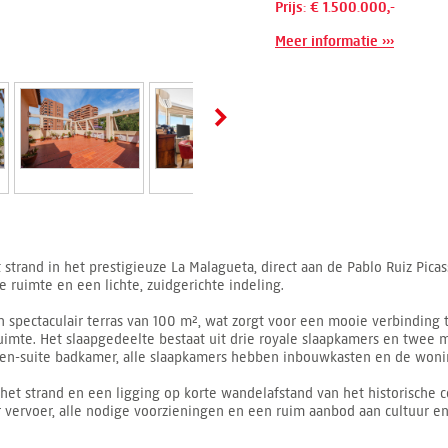
Prijs: € 1.500.000,-
Meer informatie ›››
 strand in het prestigieuze La Malagueta, direct aan de Pablo Ruiz Pic
 ruimte en een lichte, zuidgerichte indeling.
spectaculair terras van 100 m², wat zorgt voor een mooie verbinding t
ruimte. Het slaapgedeelte bestaat uit drie royale slaapkamers en tw
en-suite badkamer, alle slaapkamers hebben inbouwkasten en de wonin
het strand en een ligging op korte wandelafstand van het historische 
vervoer, alle nodige voorzieningen en een ruim aanbod aan cultuur e