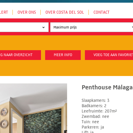
LERT
OVER ONS
OVER COSTA DEL SOL
CONTACT
G NAAR OVERZICHT
MEER INFO
VOEG TOE AAN FAVORIE
Penthouse Málaga 
Slaapkamers
3
Badkamers
2
Leefruimte
207m²
Zwembad
nee
Tuin
nee
Parkeren
ja
Lift
ja