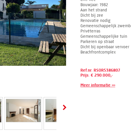
Bouwjaar
1982
Aan het strand
Dicht bij zee
Renovatie nodig
Gemeenschappelijk zwemb
Privéterras
Gemeenschappelijke tuin
Parkeren op straat
Dicht bij openbaar vervoer
Beachfrontcomplex
Ref.nr: RSOR5386807
Prijs: € 290.000,-
Meer informatie ›››