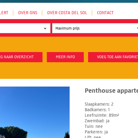
LERT
OVER ONS
OVER COSTA DEL SOL
CONTACT
G NAAR OVERZICHT
MEER INFO
VOEG TOE AAN FAVORIE
Penthouse appart
Slaapkamers
2
Badkamers
1
Leefruimte
89m²
Zwembad
ja
Tuin
nee
Parkeren
ja
Lift
nee