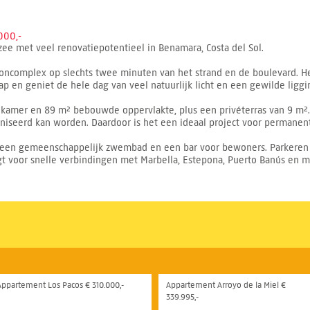
000,-
ee met veel renovatiepotentieel in Benamara, Costa del Sol.
ooncomplex op slechts twee minuten van het strand en de boulevard. H
 en geniet de hele dag van veel natuurlijk licht en een gewilde liggin
dkamer en 89 m² bebouwde oppervlakte, plus een privéterras van 9 m².
niseerd kan worden. Daardoor is het een ideaal project voor permanent
een gemeenschappelijk zwembad en een bar voor bewoners. Parkeren op
gt voor snelle verbindingen met Marbella, Estepona, Puerto Banús en m
Appartement Los Pacos € 310.000,-
Appartement Arroyo de la Miel €
339.995,-