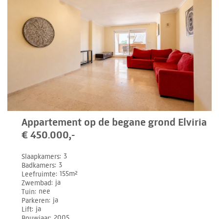
Appartement op de begane grond Elviria
€ 450.000,-
Slaapkamers
3
Badkamers
3
Leefruimte
155m²
Zwembad
ja
Tuin
nee
Parkeren
ja
Lift
ja
Bouwjaar
2005