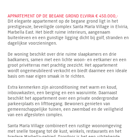
APPARTEMENT OP DE BEGANE GROND ELVIRIA € 450.000,-
Dit elegante appartement op de begane grond ligt in het
prestigieuze, beveiligde complex Santa María Village in Elviria,
Marbella East. Het biedt ruime interieurs, aangenaam
buitenleven en een gunstige ligging dicht bij golf, stranden en
dagelijkse voorzieningen.
De woning beschikt over drie ruime slaapkamers en drie
badkamers, samen met een lichte woon- en eetkamer en een
groot privéterras met prachtig zeezicht. Het appartement
wordt ongemeubileerd verkocht en biedt daarmee een ideale
basis om naar eigen smaak in te richten.
Extra kenmerken zijn airconditioning met warm en koud,
inbouwkasten, een berging en een wasruimte. Daarnaast
beschikt het appartement over een private ondergrondse
parkeerplaats en lifttoegang. Bewoners genieten van
gemeenschappelijke tuinen, een zwembad en de veiligheid
van een afgesloten complex.
Santa María Village combineert een rustige woonomgeving
met snelle toegang tot de kust, winkels, restaurants en het
bredere Marbella-gebied. Daardoor is het een uitstekende