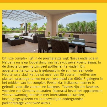
Dit luxe complex ligt in de prestigieuze wijk Nueva Andalucia in
Marbella en is op loopafstand van het exclusieve Puerto Banus. In
de directe omgeving zijn veel golfbanen te vinden. Dit
appartementencomplex is gebouwd in de stijl van een oude
Mediterrane stad. Het bevat meer dan 50 soorten mediterrane
planten, prachtige tuinen en een zwembad van 600m ² gelegen in
het midden van het complex. Eerste klas Italiaanse marmer is
gebruikt voor alle vloeren en keukens. Tevens zijn alle keukens
voorzien van Siemens apparaten. Daarnaast bevat het appartement
vloerverwarming, televisie met internationale kanalen,
beveiligingssysteem en een beveiligde ondergrondse
parkeergarage voor twee auto’s.