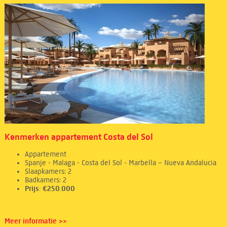
Kenmerken appartement Costa del Sol
Appartement
Spanje - Malaga - Costa del Sol - Marbella – Nueva Andalucia
Slaapkamers: 2
Badkamers: 2
Prijs: €250.000
Meer informatie >>