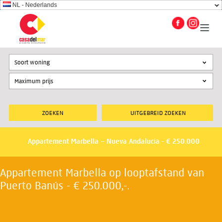
NL - Nederlands
Soort woning
UITGEBREID ZOEKEN
Appartement Marbella – Nueva Andalucia - € 250.000
Appartement Marbella op looptafstand van
Puerto Banús - € 250.000,-.