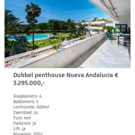
Dubbel penthouse Nueva Andalucía €
3.295.000,-
Slaapkamers
4
Badkamers
5
Leefruimte
669m²
Zwembad
ja
Tuin
nee
Parkeren
ja
Lift
ja
Bouwjaar
2002