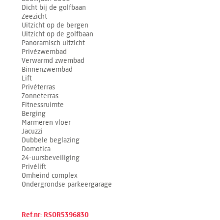
Dicht bij de golfbaan
Zeezicht
Uitzicht op de bergen
Uitzicht op de golfbaan
Panoramisch uitzicht
Privézwembad
Verwarmd zwembad
Binnenzwembad
Lift
Privéterras
Zonneterras
Fitnessruimte
Berging
Marmeren vloer
Jacuzzi
Dubbele beglazing
Domotica
24-uursbeveiliging
Privélift
Omheind complex
Ondergrondse parkeergarage
Ref.nr: RSOR5396830