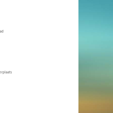
ad
rplaats