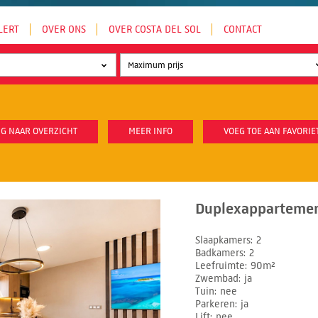
LERT
OVER ONS
OVER COSTA DEL SOL
CONTACT
G NAAR OVERZICHT
MEER INFO
VOEG TOE AAN FAVORIE
Duplexappartement
Slaapkamers
2
Badkamers
2
Leefruimte
90m²
Zwembad
ja
Tuin
nee
Parkeren
ja
Lift
nee