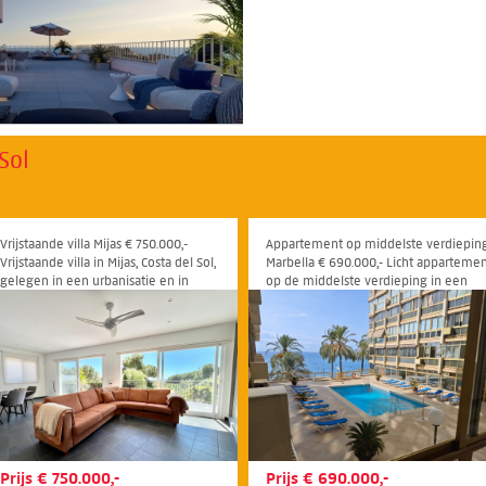
Sol
Vrijstaande villa Mijas € 750.000,-
Appartement op middelste verdiepin
Vrijstaande villa in Mijas, Costa del Sol,
Marbella € 690.000,- Licht apparteme
gelegen in een urbanisatie en in
op de middelste verdieping in een
uitstekende staat
eerstelijns strandcomplex in Marbella,
Costa del Sol
Prijs € 750.000,-
Prijs € 690.000,-