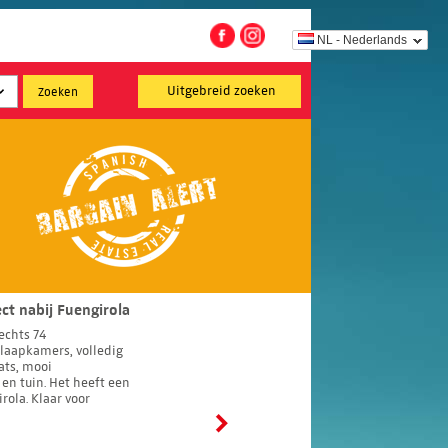
NL - Nederlands
Uitgebreid zoeken
ct nabij Fuengirola
echts 74
laapkamers, volledig
ats, mooi
n tuin. Het heeft een
irola. Klaar voor