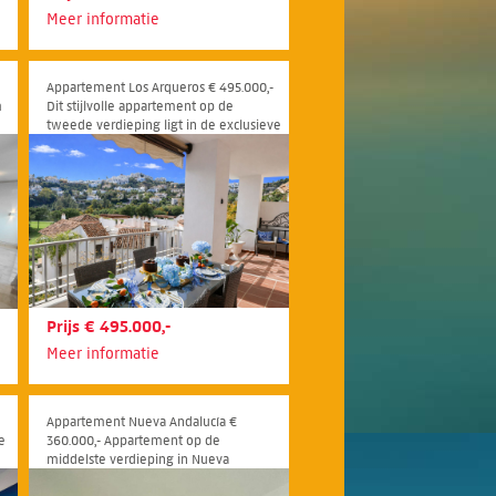
Meer informatie
Appartement Los Arqueros € 495.000,-
m
Dit stijlvolle appartement op de
tweede verdieping ligt in de exclusieve
residentie La Torre Phase B binnen Los
Arqueros Golf & Country Club in
Benahavís.
Prijs € 495.000,-
Meer informatie
Appartement Nueva Andalucía €
e
360.000,- Appartement op de
middelste verdieping in Nueva
Andalucía, Costa del Sol.