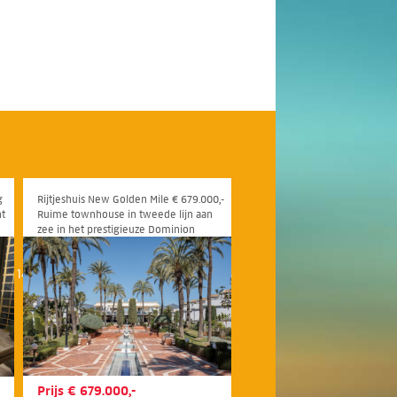
g
Rijtjeshuis New Golden Mile € 679.000,-
nt
Ruime townhouse in tweede lijn aan
zee in het prestigieuze Dominion
Beach aan de New Golden Mile, met
directe toegang tot het strand via
145
146
147
148
149
150
151
152
153
154
155
mooie gemeenschappelijke tuinen
Prijs € 679.000,-