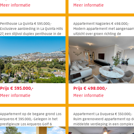
Meer informatie
Meer informatie
Penthouse La Quinta € 595.000,-
Appartement Nagüeles € 498.000,-
Exclusieve aanbieding in La Quinta Hills
Modern appartement met aangenaa
27, een stijlvol duplex penthouse in de
uitzicht over groen richting de
prestigieuze wijk La Quinta in
zeehorizon
Benahavís.
Prijs € 595.000,-
Prijs € 498.000,-
Meer informatie
Meer informatie
Appartement op de begane grond Los
Appartement La Duquesa € 350.000,-
Arqueros € 395.000,- Gelegen in het
Ruim gerenoveerd appartement op d
prestigieuze Los Arqueros Golf &
middelste verdieping in een complex
Country Club in Benahavís biedt dit
aan het strand, in het hart van Puerto