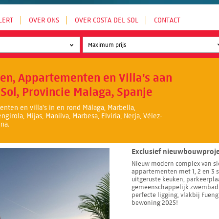
LERT
OVER ONS
OVER COSTA DEL SOL
CONTACT
en, Appartementen en Villa's aan
 Sol, Provincie Malaga, Spanje
nten en villa's in en rond Málaga, Marbella,
girola, Mijas, Manilva, Marbesa, Elviria, Nerja, Vélez-
na.
Exclusief nieuwbouwproje
Nieuw modern complex van sl
appartementen met 1, 2 en 3 s
uitgeruste keuken, parkeerpla
gemeenschappelijk zwembad e
perfecte ligging, vlakbij Fueng
bewoning 2025!