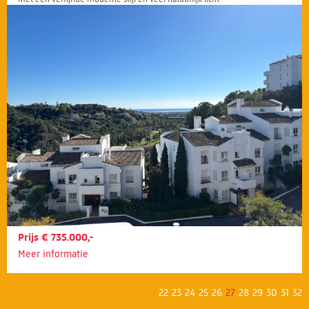
Prijs € 735.000,-
Meer informatie
22
23
24
25
26
27
28
29
30
31
32