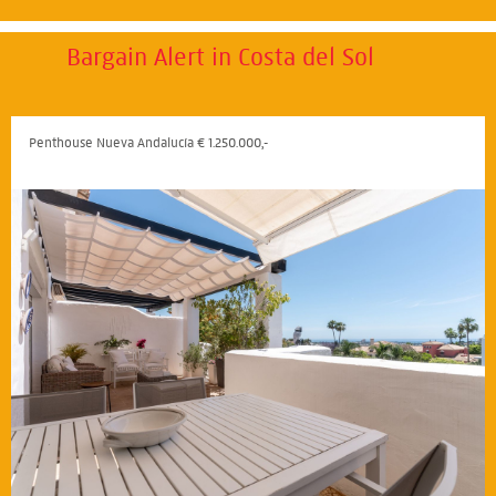
Bargain Alert in Costa del Sol
Penthouse Nueva Andalucía € 1.250.000,-
22
23
24
25
26
27
28
29
30
31
32