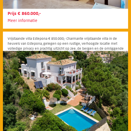
Prijs € 860.000,-
Meer informatie
Vrijstaande villa Estepona € 850.000,- Charmante vrijstaande villa in de
heuvels van Estepona, gelegen op een rustige, verhoogde locatie met
volledige privacy en prachtig uitzicht op zee, de bergen en de omliggende
natuur