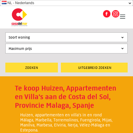
NL - Nederlands
Soort woning
UITGEBREID ZOEKEN
Te koop Huizen, Appartementen
en Villa's aan de Costa del Sol,
Provincie Malaga, Spanje
Huizen, appartementen en villa's in en rond
Málaga, Marbella, Torremolinos, Fuengirola, Mijas,
Manilva, Marbesa, Elviria, Nerja, Vélez-Málaga en
Estepona.