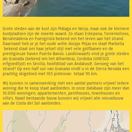
Grote steden aan de kust zijn Málaga en Nerja, maar ook de kleinere
kustplaatsen zijn de moeite waard. Zo staan Estepona, Torremolinos,
Benalmádena en Fuengirola bekend om het leven aan het strand.
Daarnaast heb je je het oude witte dorpje Mijas en staat Marbella
bekend staat om haar jetset stijl met vele golfbanen en de
prestigieuze haven Puerto Banús. Landinwaarts vind je grote steden
als Granada (bekend om het Alhambra), Cordoba (UNESCO
erfgoedlijst) en Sevilla, hoofdstad van Andalusië. Genoeg van het
strand? Op een half uur van Granada vindt u in de Sierra Nevada een
prachtig skigebied met 103 pistesvan totaal 95 km.
Wij kunnen in samenwerking met een aantal partners vrijwel iedere
woning die te koop staat aanbieden. In onze database zijn meer dan
10.000 woningen; appartementen, penthouses, townhouses en
villa's. Naast bestaande bouw kunnen wij vrijwel alle nieuwbouw
aan de Costa del Sol aanbieden.