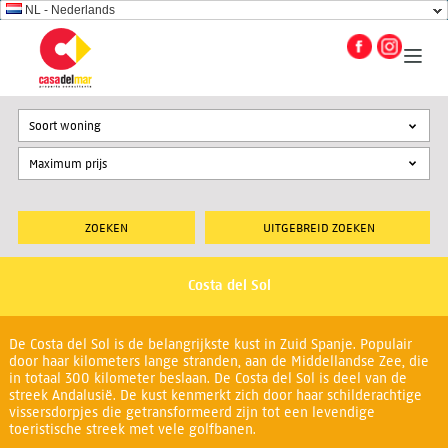
NL - Nederlands
Soort woning
UITGEBREID ZOEKEN
Costa del Sol
De Costa del Sol is de belangrijkste kust in Zuid Spanje. Populair
door haar kilometers lange stranden, aan de Middellandse Zee, die
in totaal 300 kilometer beslaan. De Costa del Sol is deel van de
streek Andalusië. De kust kenmerkt zich door haar schilderachtige
vissersdorpjes die getransformeerd zijn tot een levendige
toeristische streek met vele golfbanen.