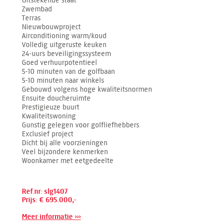
Uitstekende staat
Zwembad
Terras
Nieuwbouwproject
Airconditioning warm/koud
Volledig uitgeruste keuken
24-uurs beveiligingssysteem
Goed verhuurpotentieel
5-10 minuten van de golfbaan
5-10 minuten naar winkels
Gebouwd volgens hoge kwaliteitsnormen
Ensuite doucheruimte
Prestigieuze buurt
Kwaliteitswoning
Gunstig gelegen voor golfliefhebbers
Exclusief project
Dicht bij alle voorzieningen
Veel bijzondere kenmerken
Woonkamer met eetgedeelte
Ref.nr: slg1407
Prijs: € 695.000,-
Meer informatie ›››