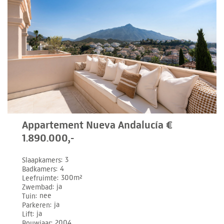
Appartement Nueva Andalucía €
1.890.000,-
Slaapkamers
3
Badkamers
4
Leefruimte
300m²
Zwembad
ja
Tuin
nee
Parkeren
ja
Lift
ja
Bouwjaar
2004