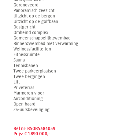
Gerenoveerd
Panoramisch zeezicht
Uitzicht op de bergen
Uitzicht op de golfbaan
Oostgericht
Omheind complex
Gemeenschappelijk zwembad
Binnenzwembad met verwarming
Wellnessfaciliteiten
Fitnessruimte
Sauna
Tennisbanen
Twee parkeerplaatsen
Twee bergingen
Lift
Privéterras
Marmeren vloer
Airconditioning
Open haard
24-uursbeveiliging
Ref.nr: RSOR5384059
Prijs: € 1.890.000,-