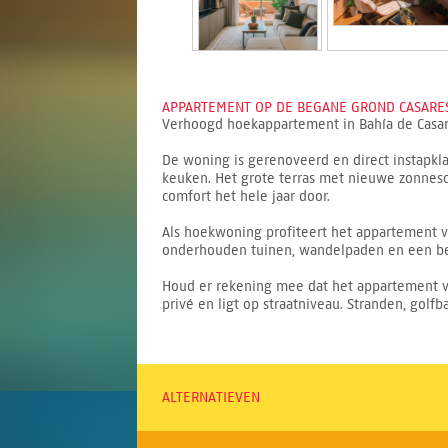
APPARTEMENT OP DE BEGANE GROND CASARES
Verhoogd hoekappartement in Bahía de Casare
De woning is gerenoveerd en direct instapkl
keuken. Het grote terras met nieuwe zonnesch
comfort het hele jaar door.
Als hoekwoning profiteert het appartement v
onderhouden tuinen, wandelpaden en een bev
Houd er rekening mee dat het appartement ver
privé en ligt op straatniveau. Stranden, golf
ALTERNATIEVEN