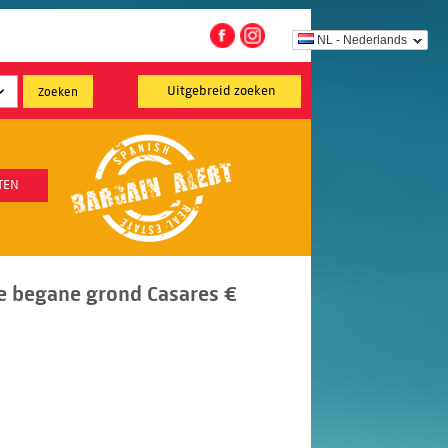
NL - Nederlands
Uitgebreid zoeken
TEN
e begane grond Casares €