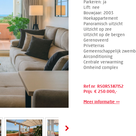
Parkeren
ja
Lift
nee
Bouwjaar
2003
Hoekappartement
Panoramisch uitzicht
Uitzicht op zee
Uitzicht op de bergen
Gerenoveerd
Privéterras
Gemeenschappelijk zwemb
Airconditioning
Centrale verwarming
Omheind complex
Ref.nr: RSOR5387152
Prijs: € 250.000,-
Meer informatie ›››