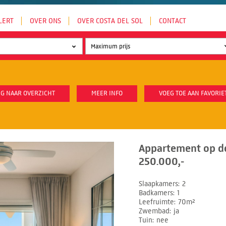
LERT
OVER ONS
OVER COSTA DEL SOL
CONTACT
G NAAR OVERZICHT
MEER INFO
VOEG TOE AAN FAVORIE
Appartement op d
250.000,-
Slaapkamers
2
Badkamers
1
Leefruimte
70m²
Zwembad
ja
Tuin
nee