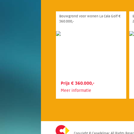
Bouwgrond voor wonen La Cala Golf €
360.000,-
Prijs € 360.000,-
Meer informatie
Copyright © Casadelmar. All Rights Reser