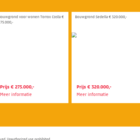
Bouwgrond voor wonen Torrox Costa €
Bouwgrond Sedella € 320.000,-
275.000,-
Prijs € 275.000,-
Prijs € 320.000,-
Meer informatie
Meer informatie
ved. Unauthorized use prohibited.