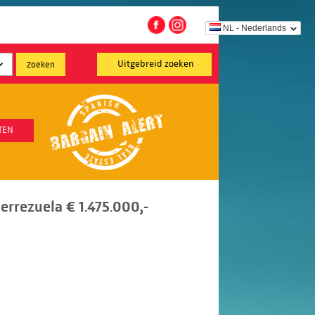
NL - Nederlands
Uitgebreid zoeken
TEN
ierrezuela € 1.475.000,-