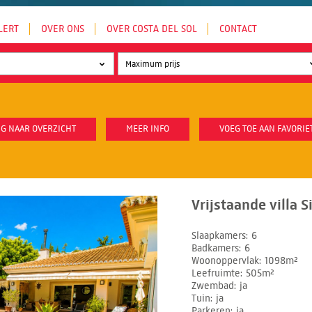
LERT
OVER ONS
OVER COSTA DEL SOL
CONTACT
G NAAR OVERZICHT
MEER INFO
VOEG TOE AAN FAVORIE
Vrijstaande villa S
Slaapkamers
6
Badkamers
6
Woonoppervlak
1098m²
Leefruimte
505m²
Zwembad
ja
Tuin
ja
Parkeren
ja