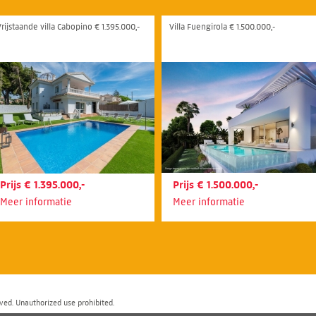
Vrijstaande villa Cabopino € 1.395.000,-
Villa Fuengirola € 1.500.000,-
Prijs € 1.395.000,-
Prijs € 1.500.000,-
Meer informatie
Meer informatie
ved. Unauthorized use prohibited.