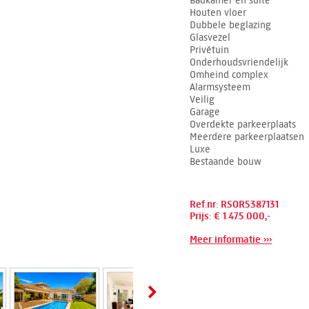
Badkamer en suite
Houten vloer
Dubbele beglazing
Glasvezel
Privétuin
Onderhoudsvriendelijk
Omheind complex
Alarmsysteem
Veilig
Garage
Overdekte parkeerplaats
Meerdere parkeerplaatsen
Luxe
Bestaande bouw
Ref.nr: RSOR5387131
Prijs: € 1.475.000,-
Meer informatie ›››