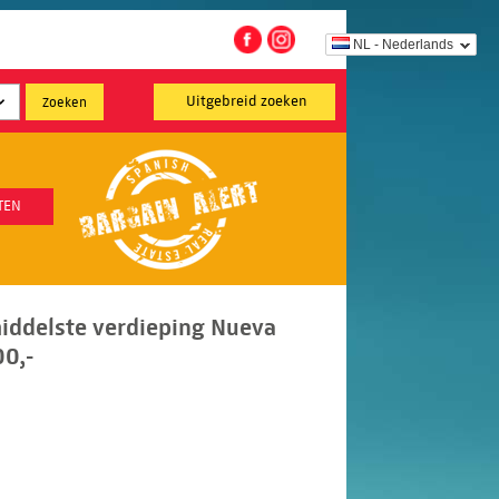
NL - Nederlands
Uitgebreid zoeken
TEN
iddelste verdieping Nueva
00,-