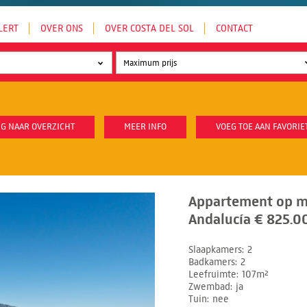
LERT
OVER ONS
OVER COSTA DEL SOL
CONTACT
G NAAR OVERZICHT
MEER INFO
VOEG TOE AAN FAVORIE
Appartement op m
Andalucía € 825.0
Slaapkamers
2
Badkamers
2
Leefruimte
107m²
Zwembad
ja
Tuin
nee