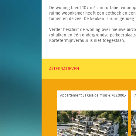
De woning biedt 107 m² comfortabel woonop
ruime woonkamer heeft een eethoek en een o
tuinen en de zee. De keuken is ruim genoeg v
Verder beschikt de woning over nieuwe airco
rolluiken en één ondergrondse parkeerplaat
Kortetermijnverhuur is niet toegestaan.
ALTERNATIEVEN
Appartement La Cala de Mijas € 765.000,-