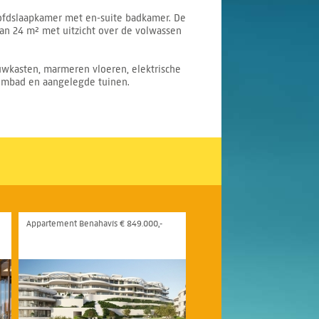
fdslaapkamer met en-suite badkamer. De
an 24 m² met uitzicht over de volwassen
uwkasten, marmeren vloeren, elektrische
wembad en aangelegde tuinen.
Appartement Benahavís € 849.000,-