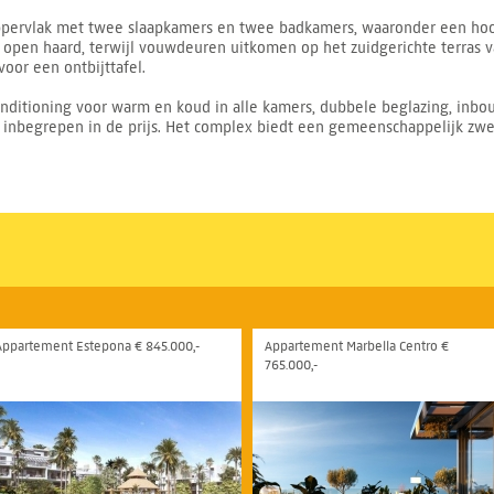
pervlak met twee slaapkamers en twee badkamers, waaronder een hoo
pen haard, terwijl vouwdeuren uitkomen op het zuidgerichte terras v
oor een ontbijttafel.
nditioning voor warm en koud in alle kamers, dubbele beglazing, inbo
s inbegrepen in de prijs. Het complex biedt een gemeenschappelijk z
Appartement Estepona € 845.000,-
Appartement Marbella Centro €
765.000,-