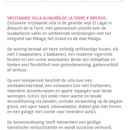
VRIJSTAANDE VILLA ALHAURÍN DE LA TORRE € 989.000,-
Exclusieve vrijstaande villa in de gewilde wijk El Lagar in
Alhaurín de la Torre, met panoramisch uitzicht over de
Guadalhorce-vallei en uitstekende verbindingen met het
vliegveld van Málaga, het strand en de stad Málaga.
De woning bestaat uit twee volledig zelfstandige huizen, elk
met 3 slaapkamers, 2 badkamers, een moderne ingerichte
keuken en een ruime woonkamer. Beide zijn instapklaar en
bieden veel flexibiliteit voor gezinsbewoning, gastenverblijf
of verhuur.
Op een hoekperceel beschikt de villa over een
zoutwaterzwembad, een volwassen tuin met fruitbomen,
meerdere zonneterrassen en aparte ingangen voor beide
woningen. Extra’s zijn onder meer warme en koude
airconditioning via kanalen, centrale verwarming op de begane
grond, een open haard, inbouwkasten, dubbel glas met horren
en een garage met ruimte voor meerdere auto’s.
De bovenverdieping heeft momenteel een geldige
toeristische verhuurlicentie en wordt succesvol verhuurd.