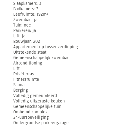
Slaapkamers
3
Badkamers
3
Leefruimte
192m²
Zwembad
ja
Tuin
nee
Parkeren
ja
Lift
ja
Bouwjaar
2021
Appartement op tussenverdieping
Uitstekende staat
Gemeenschappelijk zwembad
Airconditioning
Lift
Privéterras
Fitnessruimte
Sauna
Berging
Volledig gemeubileerd
Volledig uitgeruste keuken
Gemeenschappelijke tuin
Omheind complex
24-uursbeveiliging
Ondergrondse parkeergarage