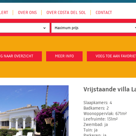
LERT
OVER ONS
OVER COSTA DEL SOL
CONTACT
G NAAR OVERZICHT
MEER INFO
VOEG TOE AAN FAVORIE
Vrijstaande villa L
Slaapkamers
4
Badkamers
2
Woonoppervlak
671m²
Leefruimte
131m²
Zwembad
ja
Tuin
ja
Parkeren
ja