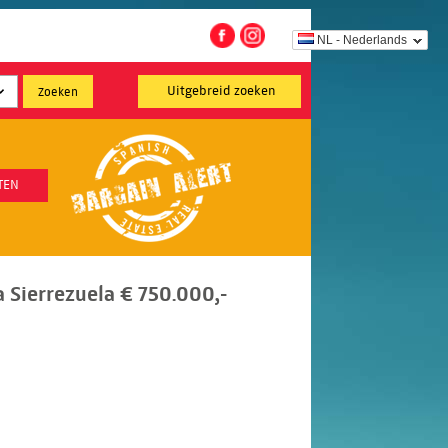
NL - Nederlands
Uitgebreid zoeken
TEN
a Sierrezuela € 750.000,-