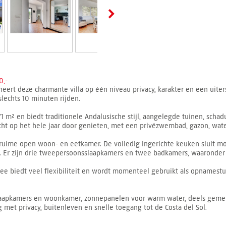
0,-
eert deze charmante villa op één niveau privacy, karakter en een uiter
slechts 10 minuten rijden.
1 m² en biedt traditionele Andalusische stijl, aangelegde tuinen, scha
icht op het hele jaar door genieten, met een privézwembad, gazon, wate
ruime open woon- en eetkamer. De volledig ingerichte keuken sluit moo
Er zijn drie tweepersoonsslaapkamers en twee badkamers, waaronder 
ee biedt veel flexibiliteit en wordt momenteel gebruikt als opnamestu
 slaapkamers en woonkamer, zonnepanelen voor warm water, deels geme
 met privacy, buitenleven en snelle toegang tot de Costa del Sol.