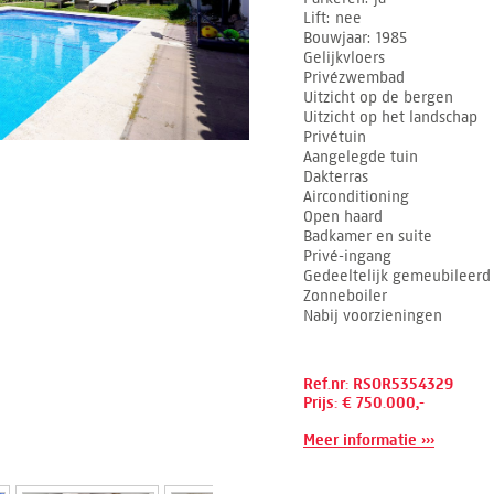
Lift
nee
Bouwjaar
1985
Gelijkvloers
Privézwembad
Uitzicht op de bergen
Uitzicht op het landschap
Privétuin
Aangelegde tuin
Dakterras
Airconditioning
Open haard
Badkamer en suite
Privé-ingang
Gedeeltelijk gemeubileerd
Zonneboiler
Nabij voorzieningen
Ref.nr: RSOR5354329
Prijs: € 750.000,-
Meer informatie ›››