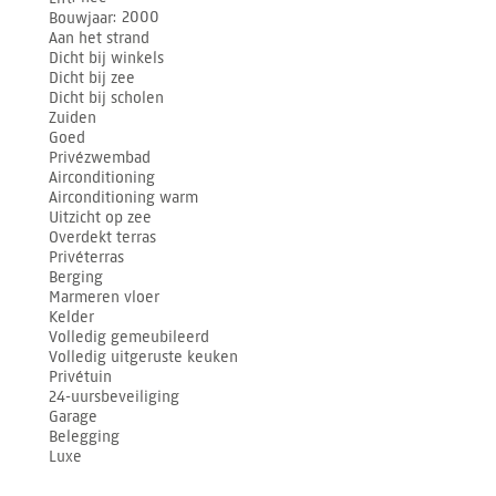
Bouwjaar
2000
Aan het strand
Dicht bij winkels
Dicht bij zee
Dicht bij scholen
Zuiden
Goed
Privézwembad
Airconditioning
Airconditioning warm
Uitzicht op zee
Overdekt terras
Privéterras
Berging
Marmeren vloer
Kelder
Volledig gemeubileerd
Volledig uitgeruste keuken
Privétuin
24-uursbeveiliging
Garage
Belegging
Luxe