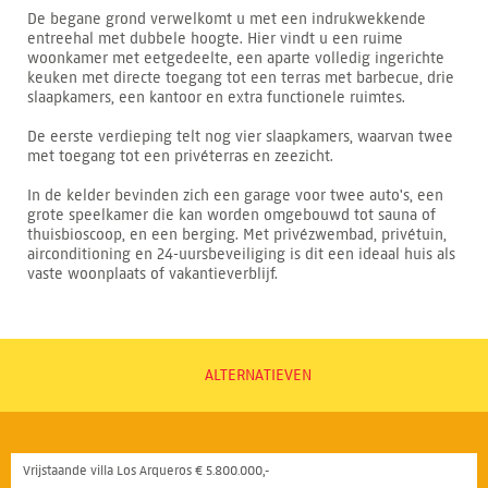
De begane grond verwelkomt u met een indrukwekkende
entreehal met dubbele hoogte. Hier vindt u een ruime
woonkamer met eetgedeelte, een aparte volledig ingerichte
keuken met directe toegang tot een terras met barbecue, drie
slaapkamers, een kantoor en extra functionele ruimtes.
De eerste verdieping telt nog vier slaapkamers, waarvan twee
met toegang tot een privéterras en zeezicht.
In de kelder bevinden zich een garage voor twee auto's, een
grote speelkamer die kan worden omgebouwd tot sauna of
thuisbioscoop, en een berging. Met privézwembad, privétuin,
airconditioning en 24-uursbeveiliging is dit een ideaal huis als
vaste woonplaats of vakantieverblijf.
ALTERNATIEVEN
Vrijstaande villa Los Arqueros € 5.800.000,-