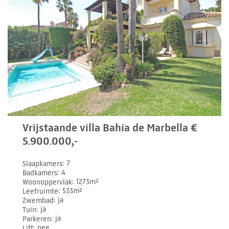
Vrijstaande villa Bahía de Marbella €
5.900.000,-
Slaapkamers
7
Badkamers
4
Woonoppervlak
1273m²
Leefruimte
533m²
Zwembad
ja
Tuin
ja
Parkeren
ja
Lift
nee