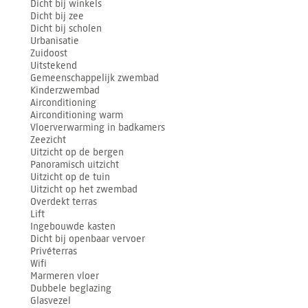
Dicht bij winkels
Dicht bij zee
Dicht bij scholen
Urbanisatie
Zuidoost
Uitstekend
Gemeenschappelijk zwembad
Kinderzwembad
Airconditioning
Airconditioning warm
Vloerverwarming in badkamers
Zeezicht
Uitzicht op de bergen
Panoramisch uitzicht
Uitzicht op de tuin
Uitzicht op het zwembad
Overdekt terras
Lift
Ingebouwde kasten
Dicht bij openbaar vervoer
Privéterras
Wifi
Marmeren vloer
Dubbele beglazing
Glasvezel