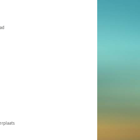
ad
rplaats