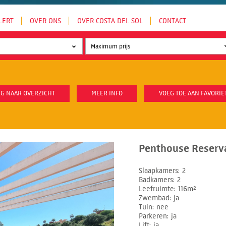
LERT
OVER ONS
OVER COSTA DEL SOL
CONTACT
G NAAR OVERZICHT
MEER INFO
VOEG TOE AAN FAVORIE
Penthouse Reserva
Slaapkamers
2
Badkamers
2
Leefruimte
116m²
Zwembad
ja
Tuin
nee
Parkeren
ja
Lift
ja