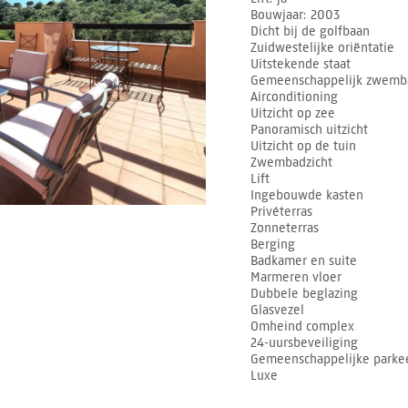
Bouwjaar
2003
Dicht bij de golfbaan
Zuidwestelijke oriëntatie
Uitstekende staat
Gemeenschappelijk zwemb
Airconditioning
Uitzicht op zee
Panoramisch uitzicht
Uitzicht op de tuin
Zwembadzicht
Lift
Ingebouwde kasten
Privéterras
Zonneterras
Berging
Badkamer en suite
Marmeren vloer
Dubbele beglazing
Glasvezel
Omheind complex
24-uursbeveiliging
Gemeenschappelijke parkee
Luxe