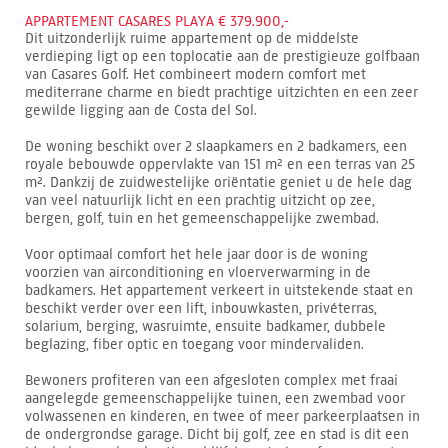
APPARTEMENT CASARES PLAYA € 379.900,-
Dit uitzonderlijk ruime appartement op de middelste
verdieping ligt op een toplocatie aan de prestigieuze golfbaan
van Casares Golf. Het combineert modern comfort met
mediterrane charme en biedt prachtige uitzichten en een zeer
gewilde ligging aan de Costa del Sol.
De woning beschikt over 2 slaapkamers en 2 badkamers, een
royale bebouwde oppervlakte van 151 m² en een terras van 25
m². Dankzij de zuidwestelijke oriëntatie geniet u de hele dag
van veel natuurlijk licht en een prachtig uitzicht op zee,
bergen, golf, tuin en het gemeenschappelijke zwembad.
Voor optimaal comfort het hele jaar door is de woning
voorzien van airconditioning en vloerverwarming in de
badkamers. Het appartement verkeert in uitstekende staat en
beschikt verder over een lift, inbouwkasten, privéterras,
solarium, berging, wasruimte, ensuite badkamer, dubbele
beglazing, fiber optic en toegang voor mindervaliden.
Bewoners profiteren van een afgesloten complex met fraai
aangelegde gemeenschappelijke tuinen, een zwembad voor
volwassenen en kinderen, en twee of meer parkeerplaatsen in
de ondergrondse garage. Dicht bij golf, zee en stad is dit een