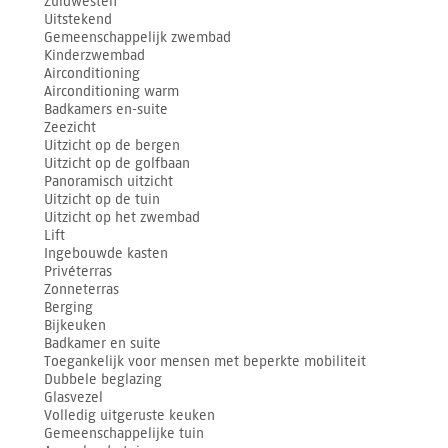
Zuidwesten
Uitstekend
Gemeenschappelijk zwembad
Kinderzwembad
Airconditioning
Airconditioning warm
Badkamers en-suite
Zeezicht
Uitzicht op de bergen
Uitzicht op de golfbaan
Panoramisch uitzicht
Uitzicht op de tuin
Uitzicht op het zwembad
Lift
Ingebouwde kasten
Privéterras
Zonneterras
Berging
Bijkeuken
Badkamer en suite
Toegankelijk voor mensen met beperkte mobiliteit
Dubbele beglazing
Glasvezel
Volledig uitgeruste keuken
Gemeenschappelijke tuin