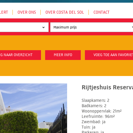
LERT
OVER ONS
OVER COSTA DEL SOL
CONTACT
G NAAR OVERZICHT
MEER INFO
VOEG TOE AAN FAVORIE
Rijtjeshuis Reserv
Slaapkamers
2
Badkamers
2
Woonoppervlak
21m²
Leefruimte
96m²
Zwembad
ja
Tuin
ja
Parkeren
ja