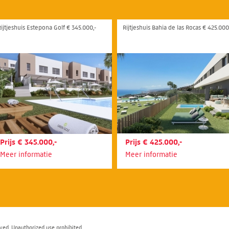
Rijtjeshuis Estepona Golf € 345.000,-
Rijtjeshuis Bahia de las Rocas € 425.000
Prijs € 345.000,-
Prijs € 425.000,-
Meer informatie
Meer informatie
ved. Unauthorized use prohibited.