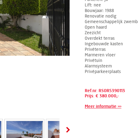
Lift
nee
Bouwjaar
1988
Renovatie nodig
Gemeenschappelijk zwemb
Open haard
Zeezicht
Overdekt terras
Ingebouwde kasten
Privéterras
Marmeren vloer
Privétuin
Alarmsysteem
Privéparkeerplaats
Ref.nr: RSOR5390113
Prijs: € 380.000,-
Meer informatie ›››