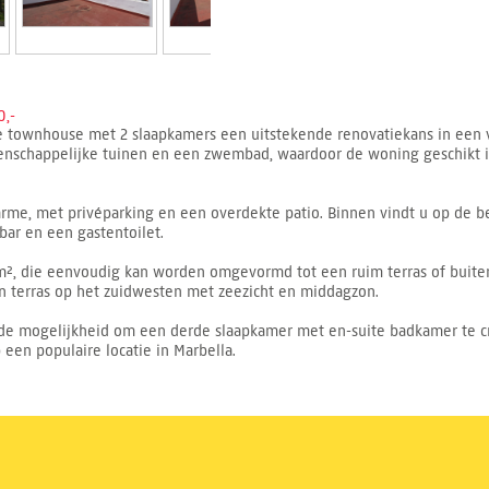
0,-
ze townhouse met 2 slaapkamers een uitstekende renovatiekans in ee
schappelijke tuinen en een zwembad, waardoor de woning geschikt is a
arme, met privéparking en een overdekte patio. Binnen vindt u op de 
ar en een gastentoilet.
1 m², die eenvoudig kan worden omgevormd tot een ruim terras of buit
n terras op het zuidwesten met zeezicht en middagzon.
 de mogelijkheid om een derde slaapkamer met en-suite badkamer te cr
en populaire locatie in Marbella.