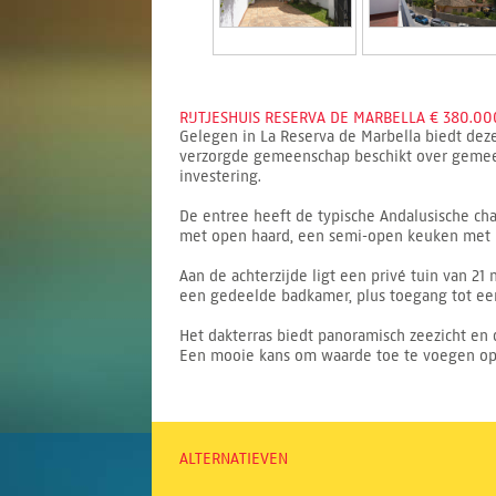
RIJTJESHUIS RESERVA DE MARBELLA € 380.00
Gelegen in La Reserva de Marbella biedt de
verzorgde gemeenschap beschikt over gemeen
investering.
De entree heeft de typische Andalusische ch
met open haard, een semi-open keuken met b
Aan de achterzijde ligt een privé tuin van 2
een gedeelde badkamer, plus toegang tot ee
Het dakterras biedt panoramisch zeezicht en
Een mooie kans om waarde toe te voegen op e
ALTERNATIEVEN