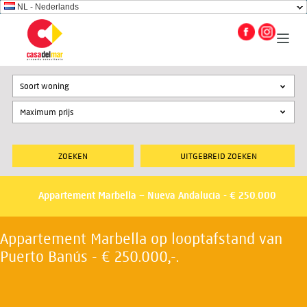
NL - Nederlands
Soort woning
UITGEBREID ZOEKEN
Appartement Marbella – Nueva Andalucia - € 250.000
Appartement Marbella op looptafstand van
Puerto Banús - € 250.000,-.