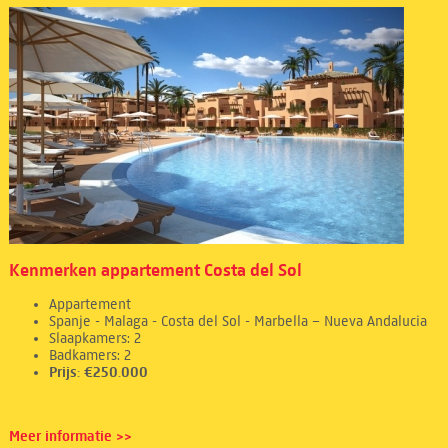
Kenmerken appartement Costa del Sol
Appartement
Spanje - Malaga - Costa del Sol - Marbella – Nueva Andalucia
Slaapkamers: 2
Badkamers: 2
Prijs: €250.000
Meer informatie >>