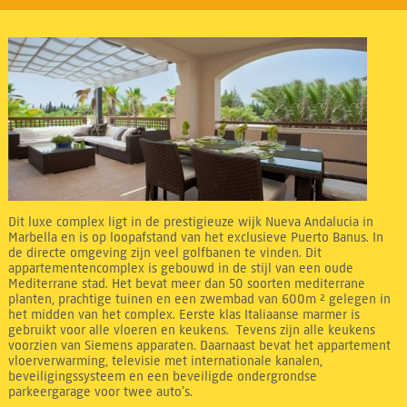
Dit luxe complex ligt in de prestigieuze wijk Nueva Andalucia in
Marbella en is op loopafstand van het exclusieve Puerto Banus. In
de directe omgeving zijn veel golfbanen te vinden. Dit
appartementencomplex is gebouwd in de stijl van een oude
Mediterrane stad. Het bevat meer dan 50 soorten mediterrane
planten, prachtige tuinen en een zwembad van 600m ² gelegen in
het midden van het complex. Eerste klas Italiaanse marmer is
gebruikt voor alle vloeren en keukens. Tevens zijn alle keukens
voorzien van Siemens apparaten. Daarnaast bevat het appartement
vloerverwarming, televisie met internationale kanalen,
beveiligingssysteem en een beveiligde ondergrondse
parkeergarage voor twee auto’s.