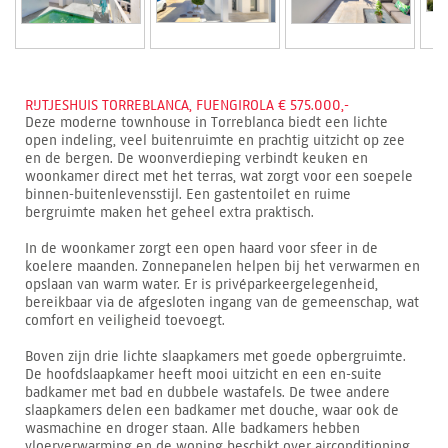
RIJTJESHUIS TORREBLANCA, FUENGIROLA € 575.000,-
Deze moderne townhouse in Torreblanca biedt een lichte
open indeling, veel buitenruimte en prachtig uitzicht op zee
en de bergen. De woonverdieping verbindt keuken en
woonkamer direct met het terras, wat zorgt voor een soepele
binnen-buitenlevensstijl. Een gastentoilet en ruime
bergruimte maken het geheel extra praktisch.
In de woonkamer zorgt een open haard voor sfeer in de
koelere maanden. Zonnepanelen helpen bij het verwarmen en
opslaan van warm water. Er is privéparkeergelegenheid,
bereikbaar via de afgesloten ingang van de gemeenschap, wat
comfort en veiligheid toevoegt.
Boven zijn drie lichte slaapkamers met goede opbergruimte.
De hoofdslaapkamer heeft mooi uitzicht en een en-suite
badkamer met bad en dubbele wastafels. De twee andere
slaapkamers delen een badkamer met douche, waar ook de
wasmachine en droger staan. Alle badkamers hebben
vloerverwarming en de woning beschikt over airconditioning