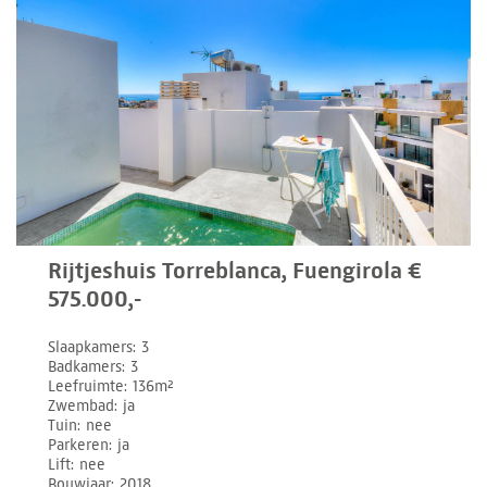
Rijtjeshuis Torreblanca, Fuengirola €
575.000,-
Slaapkamers
3
Badkamers
3
Leefruimte
136m²
Zwembad
ja
Tuin
nee
Parkeren
ja
Lift
nee
Bouwjaar
2018